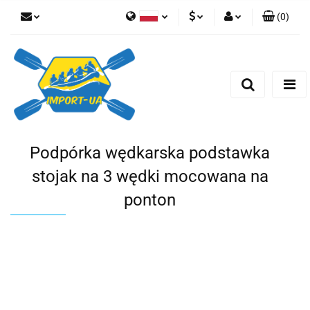
(
0
)
Polski
EUR
Zaloguj się
English
Zarejestruj się
PLN
Czech
Dodaj zgłoszenie
CZK
Podpórka wędkarska podstawka
stojak na 3 wędki mocowana na
ponton