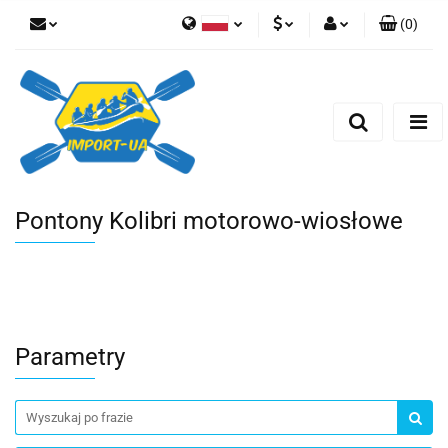
(
0
)
Polski
EUR
Zaloguj się
English
Zarejestruj się
PLN
Czech
Dodaj zgłoszenie
CZK
Pontony Kolibri motorowo-wiosłowe
Parametry