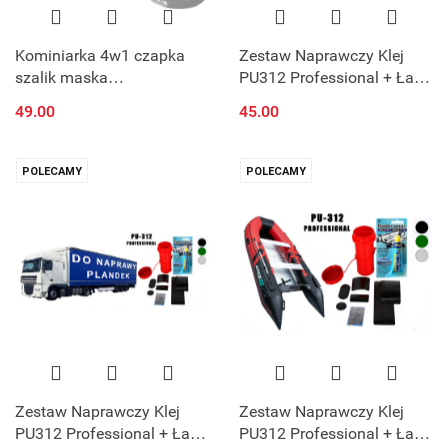
Kominiarka 4w1 czapka
Zestaw Naprawczy Klej
szalik maska
PU312 Professional + Łatki
szalokominiarka
PVC + Siatka + Pudełko na
49.00
45.00
klej do Basenu
POLECAMY
POLECAMY
Zestaw Naprawczy Klej
Zestaw Naprawczy Klej
PU312 Professional + Łatki
PU312 Professional + Łatki