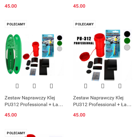
PVC + Siatka + Pudełko na
PVC + Siatka + Pudełko na
45.00
45.00
klej do Plandek
klej do Pontonu
POLECAMY
POLECAMY
Zestaw Naprawczy Klej
Zestaw Naprawczy Klej
PU312 Professional + Łatki
PU312 Professional + Łatki
PVC + Siatka + Pudełko na
PVC + Siatka + Pudełko na
45.00
45.00
klej do Deski SUP
klej do Deski SUP
POLECAMY