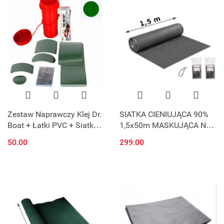
Zestaw Naprawczy Klej Dr.
SIATKA CIENIUJĄCA 90%
Boat + Łatki PVC + Siatka +
1,5x50m MASKUJĄCA NA
Pudełko na klej do Deski
PŁOT UV SZARA
50.00
299.00
SUP