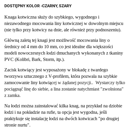
DOSTĘPNY KOLOR -CZARNY, SZARY
Knaga kotwiczna służy do szybkiego, wygodnego i
niezawodnego mocowania liny kotwicznej w dowolnym miejscu
(nie tylko przy kotwicy na dnie, ale również przy podnoszeniu).
Główną zaletą tej knagi jest możliwość mocowania liny o
średnicy od 4 mm do 10 mm, co jest idealne dla większości
modeli nowoczesnych łodzi dmuchanych wykonanych z tkaniny
PVC (Kolibri, Bark, Storm, itp.).
Zacisk kotwiący jest wyposażony w blokadę z twardego
tworzywa sztucznego z V-profilem, która pozwala na szybkie
zamocowanie liny kotwiąc
ej w żądanej pozycji.. Wystarczy tylko
pociągnąć linę do siebie, a lina zostanie natychmiast "zwolniona"
z zamka.
Na łodzi można zainstalować kilka knag, na przykład na dziobie
łodzi i na pokładzie na rufie, ta opcja jest wygodna, jeśli
praktykuje się instalację łodzi na dwóch kotwicach "po drugiej
stronie nurtu".