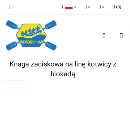
(
0
)
Polski
EUR
Zaloguj się
English
Zarejestruj się
PLN
Czech
Dodaj zgłoszenie
CZK
Knaga zaciskowa na linę kotwicy z
blokadą