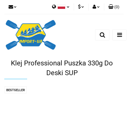
(
0
)
Polski
EUR
Zaloguj się
English
Zarejestruj się
PLN
Czech
Dodaj zgłoszenie
CZK
Klej Professional Puszka 330g Do
Deski SUP
BESTSELLER