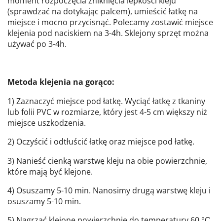
moment rozpoczęcia zniknięcia lepkości kleju
(sprawdzać na dotykając palcem), umieścić łatkę na
miejsce i mocno przycisnąć. Polecamy zostawić miejsce
klejenia pod naciskiem na 3-4h. Sklejony sprzęt można
używać po 3-4h.
Metoda klejenia na gorąco:
1) Zaznaczyć miejsce pod łatkę. Wyciąć łatkę z tkaniny
lub folii PVC w rozmiarze, który jest 4-5 cm większy niż
miejsce uszkodzenia.
2) Oczyścić i odtłuścić łatkę oraz miejsce pod łatkę.
3) Nanieść cienką warstwę kleju na obie powierzchnie,
które mają być klejone.
4) Osuszamy 5-10 min. Nanosimy drugą warstwę kleju i
osuszamy 5-10 min.
5) Nagrzać klejone powierzchnie do temperatury 60 °С,