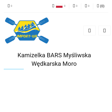
(
0
)
Polski
EUR
Zaloguj się
English
Zarejestruj się
PLN
Czech
Dodaj zgłoszenie
CZK
Kamizelka BARS Myśliwska
Wędkarska Moro