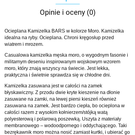
Opinie i oceny (0)
Ocieplana Kamizelka BARS w kolorze Moro. Kamizelka
idealna na ryby. Ocieplana. Chroni kręgosłup przed
wiatrem i mrozem.
Casualowa kamizelka męska moro, o wygodnym fasonie i
militarnym deseniu inspirowanym wojskowym wzorem
moro, który znają wszyscy na świecie. Jest lekka,
praktyczna i świetnie sprawdza się w chłodne dni.
Kamizelka zasuwana jest w całości na zamek
błyskawiczny. Z przodu dwie kryte kieszenie na dłonie
zasuwane na zamki, na lewej piersi kieszeń również
zasuwana na zamek. Jest bardzo ciepła, bo ocieplona w
całości razem z wysokim kołnierzem/stójką watą
polyesterową i polarową poszewką. Uszyta z materiały
membranowego – wodoodpornego i oddychającego. Taki
bezrękawnik moro można nosić zamiast kurtki, i ubierać go