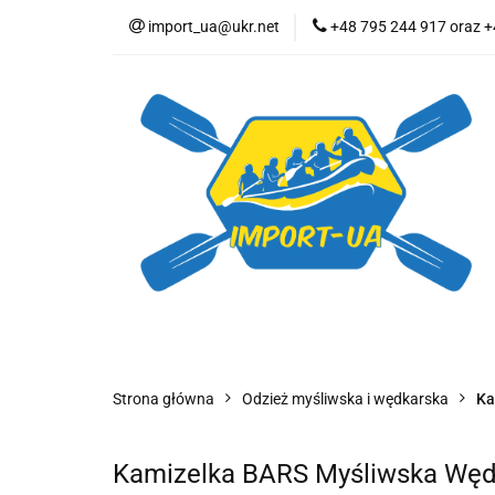
import_ua@ukr.net
+48 795 244 917 oraz 
Kategorie
Pon
Odzież myśliwska i
Kategorie
Pontony KOLIBRI
Akceso
Strona główna
Odzież myśliwska i wędkarska
Ka
Kamizelka BARS Myśliwska Wę