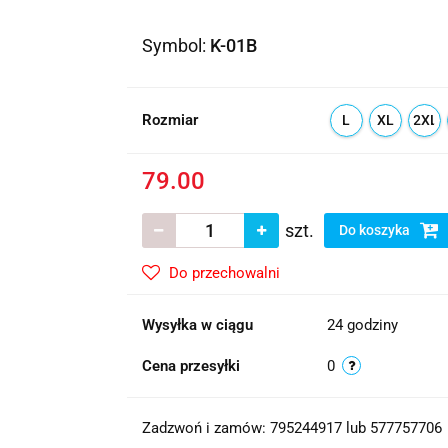
Symbol:
K-01B
Rozmiar
L
XL
2XL
79.00
szt.
Do koszyka
Do przechowalni
Wysyłka w ciągu
24 godziny
Cena przesyłki
0
Zadzwoń i zamów: 795244917 lub 577757706