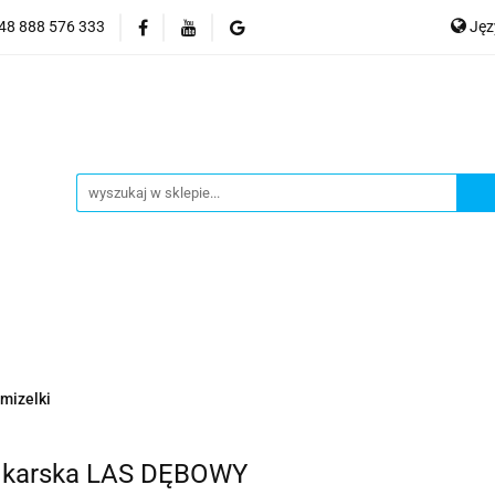
+48 888 576 333
Ję
tony KOLIBRI
Akcesoria do pontonów
P
 wędkarska
Akcesoria turystyczne
Kontakt
En
ria do pontonów
Odzież myśliwska i wędkarska
Ak
mizelki
dkarska LAS DĘBOWY