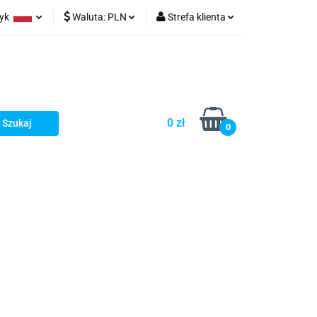
zyk
Waluta:
PLN
Strefa klienta
olski
EUR
Zaloguj się
glish
PLN
Zarejestruj się
Czech
CZK
Dodaj zgłoszenie
0 zł
0
cesoria turystyczne
Kontakt